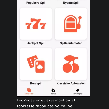
LeoVegas er et eksempel på et
topklasse mobil casino online i