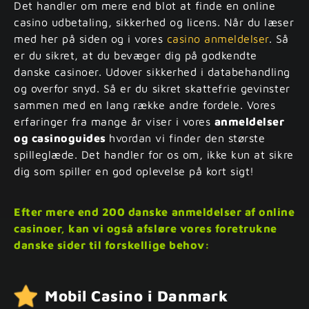
Det handler om mere end blot at finde en online
casino udbetaling, sikkerhed og licens. Når du læser
med her på siden og i vores
casino anmeldelser
. Så
er du sikret, at du bevæger dig på godkendte
danske casinoer. Udover sikkerhed i databehandling
og overfor snyd. Så er du sikret skattefrie gevinster
sammen med en lang række andre fordele. Vores
erfaringer fra mange år viser i vores
anmeldelser
og casinoguides
hvordan vi finder den største
spilleglæde. Det handler for os om, ikke kun at sikre
dig som spiller en god oplevelse på kort sigt!
Efter mere end 200 danske anmeldelser af online
casinoer, kan vi også afsløre vores foretrukne
danske sider til forskellige behov:
Mobil Casino i Danmark