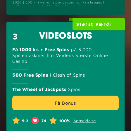
2020 | 500 kr i velkomstbonus som kun kan bruges til
spillemaskiner | Gælder ikke til bordspil og live casino |
Omsætningskrav: 10x 500kr. indenfor 60 dage. Eksempel
på omsætning: 500 kr x 10 = 5.000 kr. | 18+ | Spil ansvarligt
| Hjælpelinje: StopSpillet.dk. Selvudelukkelse: ROFUS.nu |
Størst Værdi
Regler og Vilkår gælder
3
Få 1000 kr. + Free Spins
på 3.000
Spillemaskiner hos Verdens Største Online
Casino
500 Free Spins
i Clash of Spins
The Wheel of Jackpots
Spins
Få Bonus
9.3
74
100%
Anmeldelse