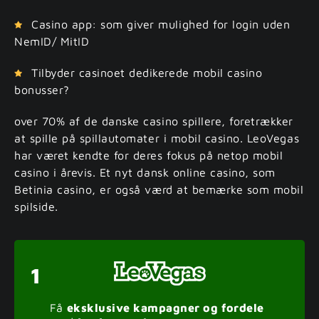
Casino app: som giver mulighed for login uden
NemID/ MitID
Tilbyder casinoet dedikerede mobil casino
bonusser?
over 70% af de danske casino spillere, foretrækker
at spille på spillautomater i mobil casino. LeoVegas
har været kendte for deres fokus på netop mobil
casino i årevis. Et nyt dansk online casino, som
Betinia casino, er også værd at bemærke som mobil
spilside.
1
Få
eksklusive kampagner og fordele