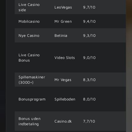
Live Casino
LeoVegas
9,7/10
side
Mobilcasino
Mr Green
9,4/10
Nye Casino
Betinia
9,3/10
Live Casino
Video Slots
9,0/10
Bonus
Spillemaskiner
Mr Vegas
8,3/10
(3000+)
Bonusprogram
Spilleboden
8,0/10
Bonus uden
Casino.dk
7,7/10
indbetaling