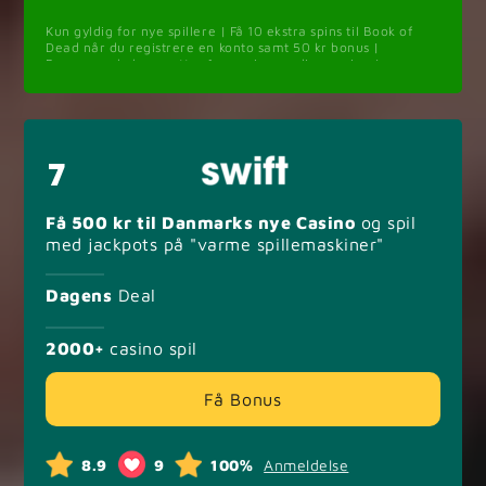
Kun gyldig for nye spillere | Få 10 ekstra spins til Book of
Dead når du registrere en konto samt 50 kr bonus |
Bonussen skal omsættes 1 gang i vores live casino |
Bonuspenge på kontoen efter 60 dage, går tabt. 18+ | Spil
ansvarligt | Hjælpelinje: StopSpillet.dk | Selvudelukkelse:
ROFUS.nu |
Regler og Vilkår gælder
7
Få 500 kr til Danmarks nye Casino
og spil
med jackpots på "varme spillemaskiner"
Dagens
Deal
2000+
casino spil
Få Bonus
8.9
9
100%
Anmeldelse