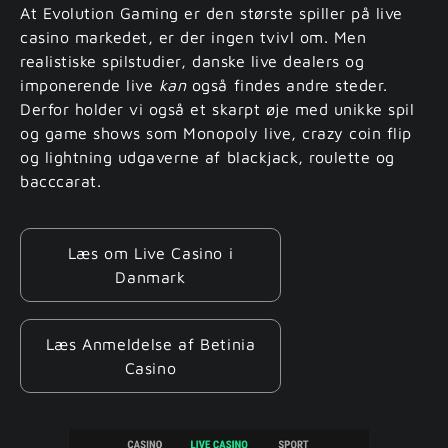
At Evolution Gaming er den største spiller på live
casino markedet, er der ingen tvivl om. Men
realistiske spilstudier, danske live dealers og
imponerende live
kan
også findes andre steder.
Derfor holder vi også et skarpt øje med unikke spil
og game shows som Monopoly live, crazy coin flip
og lightning udgaverne af blackjack, roulette og
bacccarat.
Læs om Live Casino i
Danmark
Læs Anmeldelse af Betinia
Casino