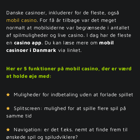
Danske casinoer, inkluderer for de fleste, også
mobil casino
. For få år tilbage var det meget
normalt at mobilsiderne var begrænsede i antallet
af spilmuligheder og live casino. I dag har de fleste
en
casino app
. Du kan læse mere om
mobil
casinoer i Danmark
via linket.
Her er 5 funktioner på mobil casino, der er værd
at holde øje med:
Muligheder for indbetaling uden at forlade spillet
Splitscreen: mulighed for at spille flere spil på
samme tid
Navigation: er det f.eks. nemt at finde frem til
ønskede spil og spiludviklere?