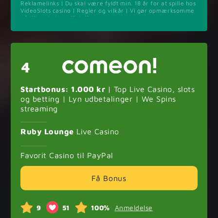
Reklamelinks | Du skal være fyldt min. 18 år for at spille hos
VideoSlots casino | Regler og vilkår | Vi gør opmærksomme
på tiltaget stopspillet.dk
4
Startbonus: 1.000 kr
| Top Live Casino, slots
og betting | Lyn udbetalinger | We Spins
streaming
Ruby Lounge
Live Casino
Favorit Casino til PayPal
Få Bonus
9
51
100%
Anmeldelse