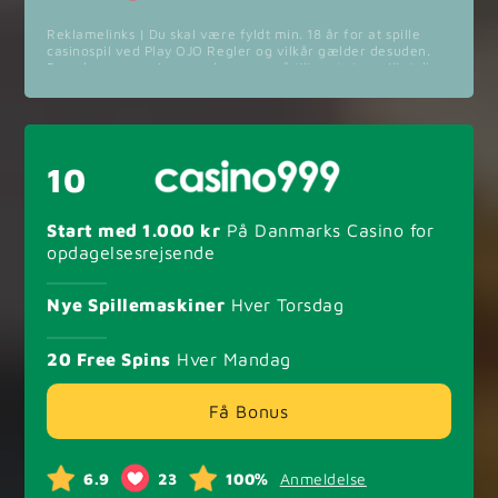
Reklamelinks | Du skal være fyldt min. 18 år for at spille
casinospil ved Play OJO Regler og vilkår gælder desuden.
Derudover gør vi opmærksomme på tiltaget stopspillet.dk
10
Start med 1.000 kr
På Danmarks Casino for
opdagelsesrejsende
Nye Spillemaskiner
Hver Torsdag
20 Free Spins
Hver Mandag
Få Bonus
6.9
23
100%
Anmeldelse