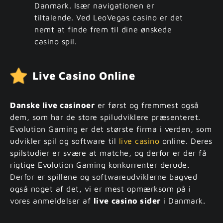
Danmark. Især navigationen er
tiltalende. Ved LeoVegas casino er det
nemt at finde frem til dine ønskede
casino spil.
Live Casino Online
Danske live casinoer
er først og fremmest også
dem, som har de store spiludviklere præsenteret.
Evolution Gaming er det største firma i verden, som
udvikler spil og software til
live casino
online. Deres
spilstudier er svære at matche, og derfor er der få
rigtige Evolution Gaming konkurrenter derude.
Derfor er spillene og softwareudviklerne bagved
også noget af det, vi er mest opmærksom på i
vores anmeldelser af
live casino sider
i Danmark.