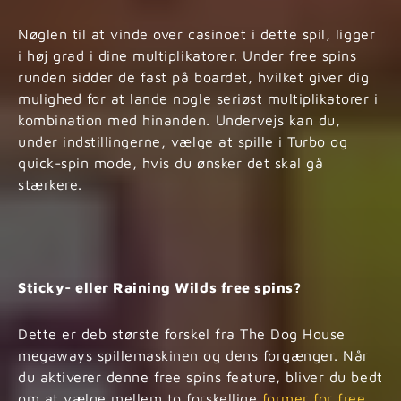
Nøglen til at vinde over casinoet i dette spil, ligger
i høj grad i dine multiplikatorer. Under free spins
runden sidder de fast på boardet, hvilket giver dig
mulighed for at lande nogle seriøst multiplikatorer i
kombination med hinanden. Undervejs kan du,
under indstillingerne, vælge at spille i Turbo og
quick-spin mode, hvis du ønsker det skal gå
stærkere.
Sticky- eller Raining Wilds free spins?
Dette er deb største forskel fra The Dog House
megaways spillemaskinen og dens forgænger. Når
du aktiverer denne free spins feature, bliver du bedt
om at vælge mellem to
forskellige
former for free