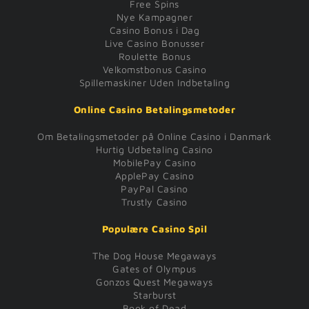
Free Spins
Nye Kampagner
Casino Bonus i Dag
Live Casino Bonusser
Roulette Bonus
Velkomstbonus Casino
Spillemaskiner Uden Indbetaling
Online Casino Betalingsmetoder
Om Betalingsmetoder på Online Casino i Danmark
Hurtig Udbetaling Casino
MobilePay Casino
ApplePay Casino
PayPal Casino
Trustly Casino
Populære Casino Spil
The Dog House Megaways
Gates of Olympus
Gonzos Quest Megaways
Starburst
Book of Dead