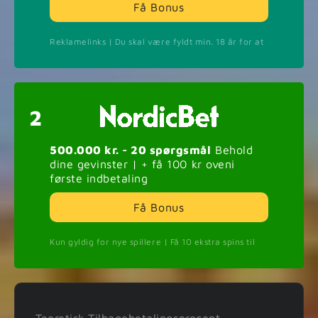
Få Bonus
Reklamelinks | Du skal være fyldt min. 18 år for at
spille hos VideoSlots casino | Regler og vilkår | Vi
gør opmærksomme på tiltaget stopspillet.dk
2
500.000 kr. - 20 spørgsmål
Behold
dine gevinster | + få 100 kr oveni
første indbetaling
Få Bonus
Kun gyldig for nye spillere | Få 10 ekstra spins til
Book of Dead når du registrere en konto samt 50
kr bonus | Bonussen skal omsættes 1 gang i vores
live casino | Bonuspenge på kontoen efter 60
dage, går tabt. 18+ | Spil ansvarligt | Hjælpelinje:
StopSpillet.dk | Selvudelukkelse: ROFUS.nu |
Regler og Vilkår gælder