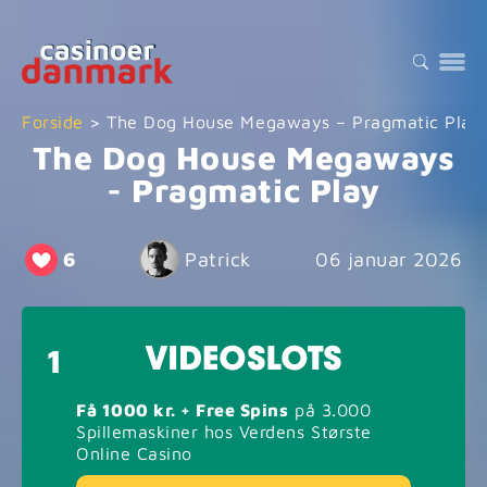
Forside
>
The Dog House Megaways – Pragmatic Play
The Dog House Megaways
- Pragmatic Play
6
Patrick
06 januar 2026
1
Få 1000 kr. + Free Spins
på 3.000
Spillemaskiner hos Verdens Største
Online Casino