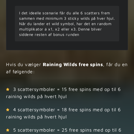
I det ideelle scenarie får du alle 6 scatters frem
sammen med minimum 3 sticky wilds på hver hjul.
Når du lander et wild symbol, har det en random
multiplikator á x1, x2 eller x3. Denne bliver
siddene resten af bonus runden
Hvis du vælger
Raining Wilds free spins
, får du en
af følgende:
3 scattersymboler = 15 free spins med op til 6
raining wilds på hvert hjul
4 scattersymboler = 18 free spins med op til 6
raining wilds på hvert hjul
5 scattersymboler = 25 free spins med op til 6