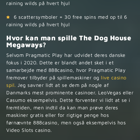
raining wilds på hvert hjul
6 scattersymboler = 30 free spins med op til 6
raining wilds på hvert hjul
Hvor kan man spille The Dog House
Megaways?
Selvom Pragmatic Play har udvidet deres danske
fokus i 2020. Dette er blandt andet sket i et
samarbejde med 888casino, hvor Pragmatic Play
fremover tilbyder på spillemaskiner og
live casino
spil.
Jeg savner lidt at se dem på nogle af
Danmarks mest prominente casinoer. LeoVegas eller
Casumo eksempelvis. Dette forventer vi lidt at se i
fremtiden, men indtil da kan man prøve deres
maskiner gratis eller for rigtige penge hos
førnævnte 888casino, men også eksempelvis hos
Video Slots casino
.