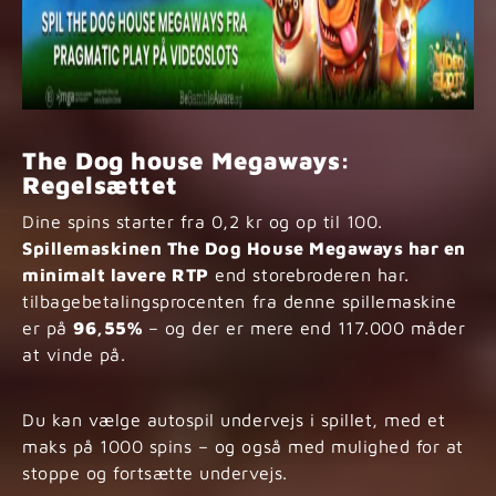
The Dog house Megaways:
Regelsættet
Dine spins starter fra 0,2 kr og op til 100.
Spillemaskinen The Dog House Megaways har en
minimalt lavere RTP
end storebroderen har.
tilbagebetalingsprocenten
fra denne spillemaskine
er på
96,55%
– og der er mere end 117.000 måder
at vinde på.
Du kan vælge autospil undervejs i spillet, med et
maks på 1000 spins – og også med mulighed for at
stoppe og fortsætte undervejs.