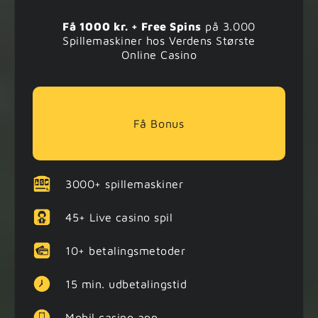
Få 1000 kr. + Free Spins
på 3.000
Spillemaskiner hos Verdens Største
Online Casino
Få Bonus
3000+ spillemaskiner
45+ Live casino spil
10+ betalingsmetoder
15 min. udbetalingstid
Mobil casino app