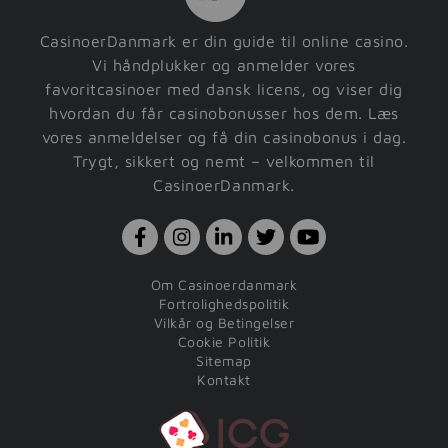
CasinoerDanmark er din guide til online casino.
Vi håndplukker og anmelder vores
favoritcasinoer med dansk licens, og viser dig
hvordan du får casinobonusser hos dem. Læs
vores anmeldelser og få din casinobonus i dag.
Trygt, sikkert og nemt – velkommen til
CasinoerDanmark.
Om Casinoerdanmark
Fortrolighedspolitik
Vilkår og Betingelser
Cookie Politik
Sitemap
Kontakt