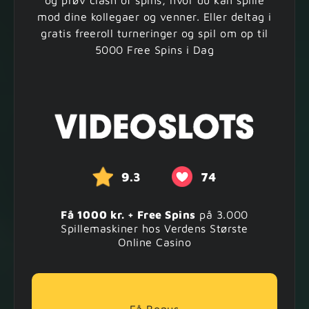
og prøv clash of spins, hvor du kan spille
mod dine kollegaer og venner. Eller deltag i
gratis freeroll turneringer og spil om op til
5000 Free Spins i Dag
9.3
74
Få 1000 kr. + Free Spins
på 3.000
Spillemaskiner hos Verdens Største
Online Casino