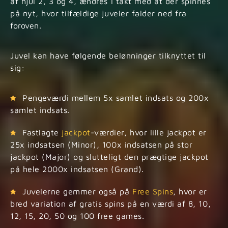
af hjul 2, 3 og 4, ændres i takt med at der spinnes
på nyt, hvor tilfældige juveler falder ned fra
foroven.
Juvel kan have følgende belønninger tilknyttet til
sig:
Pengeværdi mellem 5x samlet indsats og 200x
samlet indsats.
Fastlagte
jackpot
-værdier, hvor lille jackpot er
25x indsatsen (Minor), 100x indsatsen på stor
jackpot (Major) og slutteligt den prægtige jackpot
på hele 2000x indsatsen (Grand).
Juvelerne gemmer også på
Free Spins
, hvor er
bred variation af gratis spins på en værdi af 8, 10,
12, 15, 20, 50 og 100 free games.