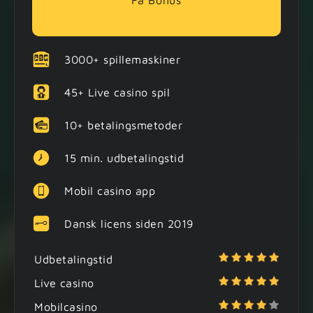
Få Bonus
3000+ spillemaskiner
45+ Live casino spil
10+ betalingsmetoder
15 min. udbetalingstid
Mobil casino app
Dansk licens siden 2019
Udbetalingstid
Live casino
Mobilcasino