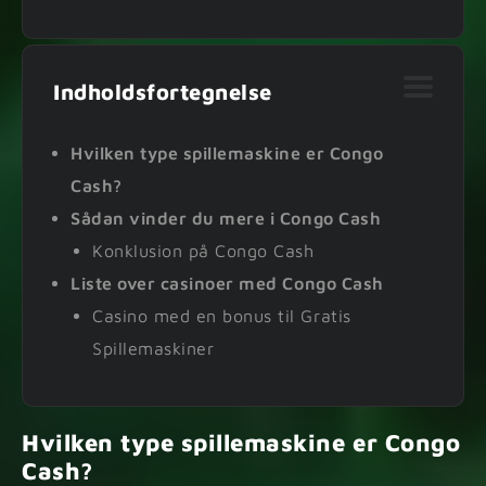
Indholdsfortegnelse
Hvilken type spillemaskine er Congo
Cash?
Sådan vinder du mere i Congo Cash
Konklusion på Congo Cash
Liste over casinoer med Congo Cash
Casino med en bonus til Gratis
Spillemaskiner
Hvilken type spillemaskine er Congo
Cash?