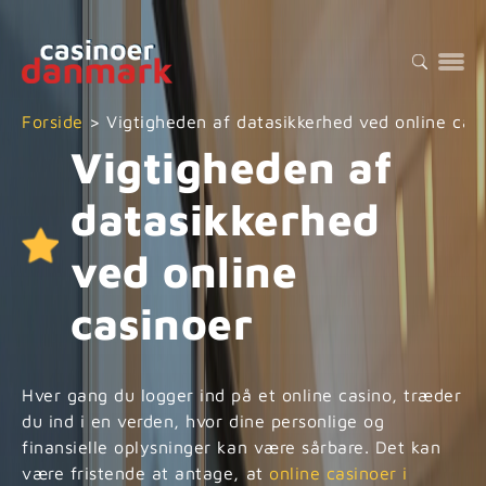
Forside
>
Vigtigheden af datasikkerhed ved online cas
Vigtigheden af
datasikkerhed
ved online
casinoer
Hver gang du logger ind på et online casino, træder
du ind i en verden, hvor dine personlige og
finansielle oplysninger kan være sårbare. Det kan
være fristende at antage, at
online casinoer i