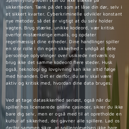
Spillemyndigheden skal du ikke slække på
sikkerheden. Tænk på det som at låse din dør, selv i
et sikkert kvarter. Cyberkriminelle udvikler konstant
nye metoder, så det er vigtigt at du selv holder
vagten. Brug stærke, unikke kodeord, vær kritisk
overfor mistænkelige emails, og opdater
regelmæssigt dine enheder. Dine handlinger spiller
en stor rolle i din egen sikkerhed – undgå at dele
personlige oplysninger over usikrede netværk og
brug ikke det samme kodeord flere steder. Husk
også, teknologi og lovgivning kan ikke altid følge
med hinanden. Det er derfor, du selv skal være
aktiv og kritisk med, hvordan dine data bruges.
Ved at tage datasikkerhed seriøst, også når du
spiller hos licenserede online casinoer, sikrer du ikke
bare dig selv, men er også med til at opretholde en
kultur af sikkerhed, der gavner alle spillere. Lad os
derfor sammen sikre, at spilleoplevelsen ikke bare