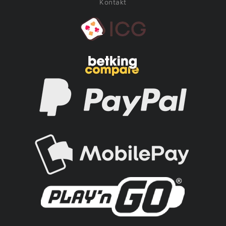
Kontakt