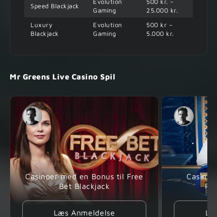
Evolution
500 kr. –
Speed Blackjack
Gaming
25.000 kr.
Luxury
Evolution
500 kr –
Blackjack
Gaming
5.000 kr.
Mr Greens Live Casino Spil
Casinoer med en Bonus til Free
Casinoe
Bet Blackjack
Po
Læs Anmeldelse
Læ