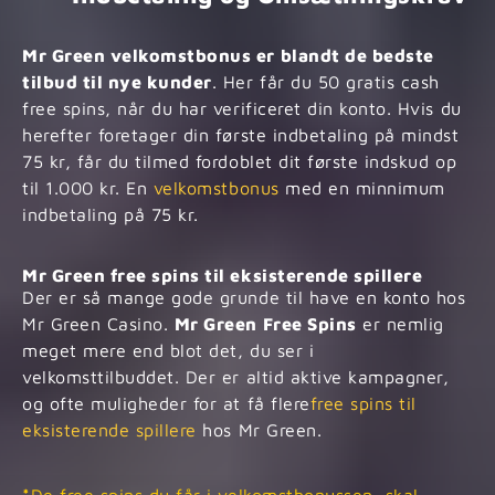
Mr Green velkomstbonus er blandt de bedste
tilbud til nye kunder
. Her får du 50 gratis cash
free spins, når du har verificeret din konto. Hvis du
herefter foretager din første indbetaling på mindst
75 kr, får du tilmed fordoblet dit første indskud op
til 1.000 kr. En
velkomstbonus
med en minnimum
indbetaling på 75 kr.
Mr Green free spins til eksisterende spillere
Der er så mange gode grunde til have en konto hos
Mr Green Casino.
Mr Green Free Spins
er nemlig
meget mere end blot det, du ser i
velkomsttilbuddet. Der er altid aktive kampagner,
og ofte muligheder for at få flere
free spins til
eksisterende spillere
hos Mr Green.
*
De free spins du får i velkomstbonussen, skal