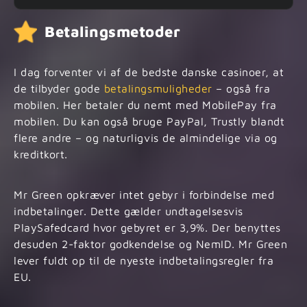
Betalingsmetoder
I dag forventer vi af de bedste danske casinoer, at
de tilbyder gode
betalingsmuligheder
– også fra
mobilen. Her betaler du nemt med MobilePay fra
mobilen. Du kan også bruge PayPal, Trustly blandt
flere andre – og naturligvis de almindelige via og
kreditkort.
Mr Green opkræver intet gebyr i forbindelse med
indbetalinger. Dette gælder undtagelsesvis
PlaySafedcard hvor gebyret er 3,9%. Der benyttes
desuden 2-faktor godkendelse og NemID. Mr Green
lever fuldt op til de nyeste indbetalingsregler fra
EU.