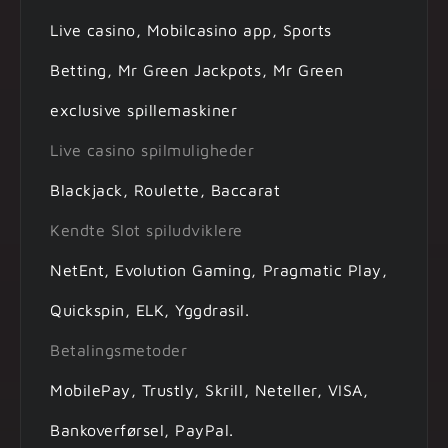
Live casino, Mobilcasino app, Sports
Betting, Mr Green Jackpots, Mr Green
exclusive spillemaskiner
Live casino spilmuligheder
Blackjack, Roulette, Baccarat
Kendte Slot spiludviklere
NetEnt, Evolution Gaming, Pragmatic Play,
Quickspin, ELK, Yggdrasil.
Betalingsmetoder
MobilePay, Trustly, Skrill, Neteller, VISA,
Bankoverførsel, PayPal.