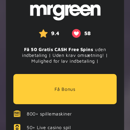
9.4
58
Få 50 Gratis CASH Free Spins
uden
indbetaling | Uden krav omsætning! |
Mulighed for lav indbetaling |
Få Bonus
800+ spillemaskiner
50+ Live casino spil