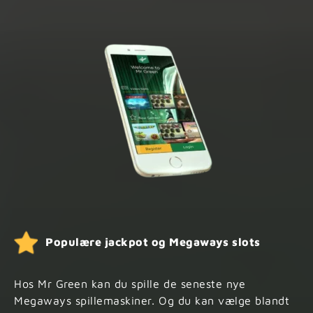
Populære jackpot og Megaways slots
Hos Mr Green kan du spille de seneste nye
Megaways spillemaskiner. Og du kan vælge blandt