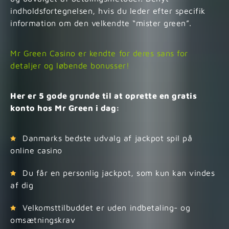
indholdsfortegnelsen, hvis du leder efter specifik
information om den velkendte “mister green”.
Mr Green Casino er kendte for deres sans for
detaljer og løbende bonusser!
Her er 5 gode grunde til at oprette en gratis
konto hos Mr Green i dag:
Danmarks bedste udvalg af jackpot spil på
online casino
Du får en personlig jackpot, som kun kan vindes
af dig
Velkomsttilbuddet er uden indbetaling- og
omsætningskrav