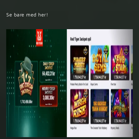
Se bare med her!