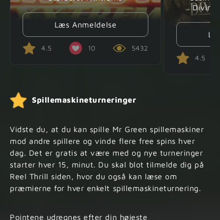
Divine
Læs Anmeldelse
Læ
4.5
10
5432
4.5
Spillemaskineturneringer
Vidste du, at du kan spille Mr Green spillemaskiner
mod andre spillere og vinde flere free spins hver
dag. Det er gratis at være med og nye turneringer
starter hver 15, minut. Du skal blot tilmelde dig på
Reel Thrill siden, hvor du også kan læse om
præmierne for hver enkelt spillemaskineturnering.
Pointene udregnes efter din højeste