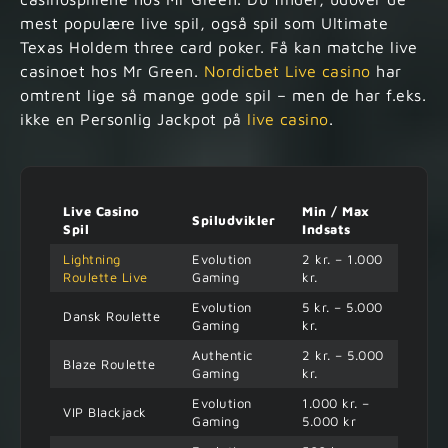
mest populære live spil, også spil som Ultimate
Texas Holdem three card poker. Få kan matche live
casinoet hos Mr Green.
Nordicbet Live casino
har
omtrent lige så mange gode spil – men de har f.eks.
ikke en Personlig Jackpot på
live casino
.
Live Casino
Min / Max
Spiludvikler
Spil
Indsats
Lightning
Evolution
2 kr. – 1.000
Roulette Live
Gaming
kr.
Evolution
5 kr. – 5.000
Dansk Roulette
Gaming
kr.
Authentic
2 kr. – 5.000
Blaze Roulette
Gaming
kr.
Evolution
1.000 kr. –
VIP Blackjack
Gaming
5.000 kr