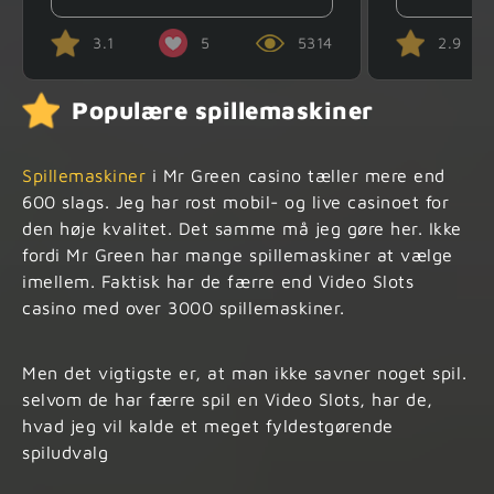
3.1
5
5314
2.9
Populære spillemaskiner
Spillemaskiner
i Mr Green casino tæller mere end
600 slags. Jeg har rost mobil- og live casinoet for
den høje kvalitet. Det samme må jeg gøre her. Ikke
fordi Mr Green har mange spillemaskiner at vælge
imellem. Faktisk har de færre end Video Slots
casino med over 3000 spillemaskiner.
Men det vigtigste er, at man ikke savner noget spil.
selvom de har færre spil en Video Slots, har de,
hvad jeg vil kalde et meget fyldestgørende
spiludvalg