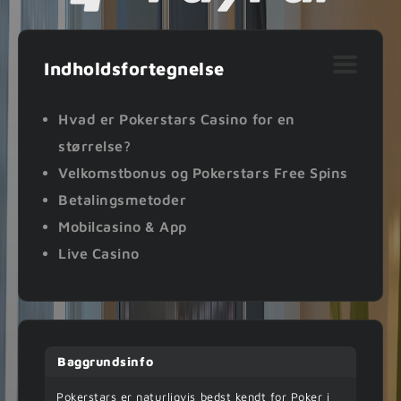
Indholdsfortegnelse
Hvad er Pokerstars Casino for en
størrelse?
Velkomstbonus og Pokerstars Free Spins
Betalingsmetoder
Mobilcasino & App
Live Casino
Baggrundsinfo
Pokerstars er naturligvis bedst kendt for Poker i