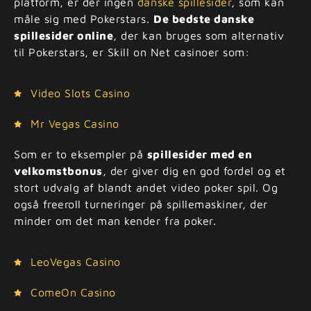
platform, er der ingen
danske spillesider
, som kan
måle sig med Pokerstars.
De bedste danske
spillesider online
, der kan bruges som alternativ
til Pokerstars, er Skill on Net casinoer som:
Video Slots Casino
Mr Vegas Casino
Som er to eksempler på
spillesider med en
velkomstbonus
, der giver dig en god fordel og et
stort udvalg af blandt andet video poker spil. Og
også freeroll turneringer på spillemaskiner, der
minder om det man kender fra poker.
LeoVegas Casino
ComeOn Casino