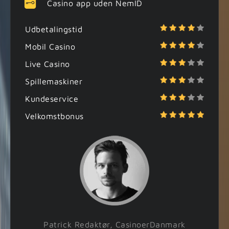
Casino app uden NemID
Udbetalingstid
Mobil Casino
Live Casino
Spillemaskiner
Kundeservice
Velkomstbonus
Patrick Redaktør, CasinoerDanmark