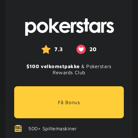
7.3
20
$100 velkomstpakke
& Pokerstars
Rewards Club
Få Bonus
500+ Spillemaskiner