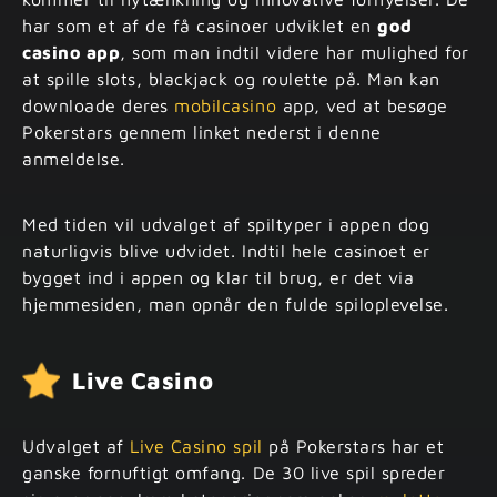
har som et af de få casinoer udviklet en
god
casino app
, som man indtil videre har mulighed for
at spille slots, blackjack og roulette på. Man kan
downloade deres
mobilcasino
app, ved at besøge
Pokerstars gennem linket nederst i denne
anmeldelse.
Med tiden vil udvalget af spiltyper i appen dog
naturligvis blive udvidet. Indtil hele casinoet er
bygget ind i appen og klar til brug, er det via
hjemmesiden, man opnår den fulde spiloplevelse.
Live Casino
Udvalget af
Live Casino spil
på Pokerstars har et
ganske fornuftigt omfang. De 30 live spil spreder