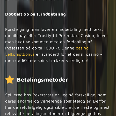
Dobbelt op på 1. indbetaling
Første gang man laver en indbetaling med f.eks.
mobilepay eller Trustly til Pokerstars Casino, bliver
man budt velkommen med en fordobling af
indsatsen på op til 1000 kr. Denne
casino
velkomstbonus
er standard for et dansk casino –
men de 60 free spins trækker virkelig op!
Betalingsmetoder
Spillerne hos Pokerstars er lige så forskellige, som
deres enorme og varierende spilkatalog er. Derfor
har de selvfølgelig også sikret, at de fleste og mest
relevante betalingsmetoder er tilgængelige hos