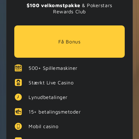
$100 velkomstpakke
& Pokerstars
Rewards Club
Få Bonus
500+ Spillemaskiner
Stærkt Live Casino
Lynudbetalinger
15+ betalingsmetoder
Mobil casino