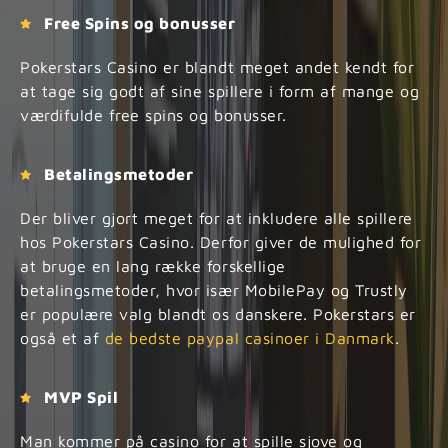
Free Spins og bonusser
Pokerstars Casino er blandt meget andet kendt for
at tage sig godt af sine spillere i form af mange og
værdifulde free spins og bonusser.
Betalingsmetoder
Der bliver gjort meget for at inkludere alle spillere
hos Pokerstars Casino. Derfor giver de mulighed for
at bruge en lang række forskellige
betalingsmetoder, hvor især MobilePay og Trustly
er populære valg blandt os danskere. Pokerstars er
også et af
de bedste paypal casinoer i Danmark
.
MVP Spil
Man kommer på casino for at spille sjove og