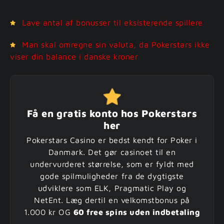
Lave antal af bonusser til eksisterende spillere
Man skal omregne sin valuta, da Pokerstars ikke
viser din balance i danske kroner
Få en gratis konto hos Pokerstars
her
Pokerstars Casino er bedst kendt for Poker i
Danmark. Det gør casinoet til en
undervurderet størrelse, som er fyldt med
gode spilmuligheder fra de dygtigste
udviklere som ELK, Pragmatic Play og
NetEnt. Læg dertil en velkomstbonus på
1.000 kr OG
60 free spins uden indbetaling