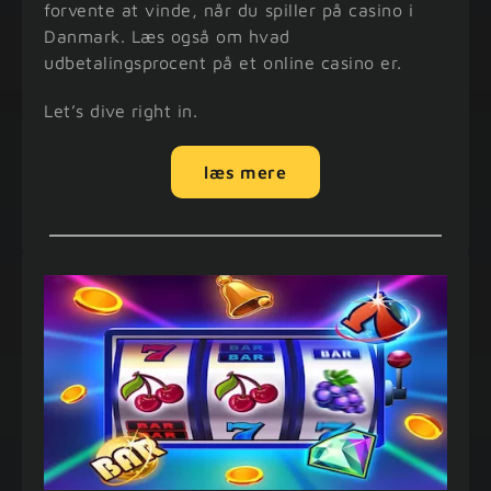
forvente at vinde, når du spiller på casino i
Danmark. Læs også om hvad
udbetalingsprocent på et online casino er.
Let’s dive right in.
læs mere