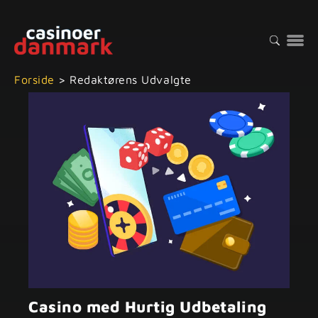
Forside
>
Redaktørens Udvalgte
Casino med Hurtig Udbetaling