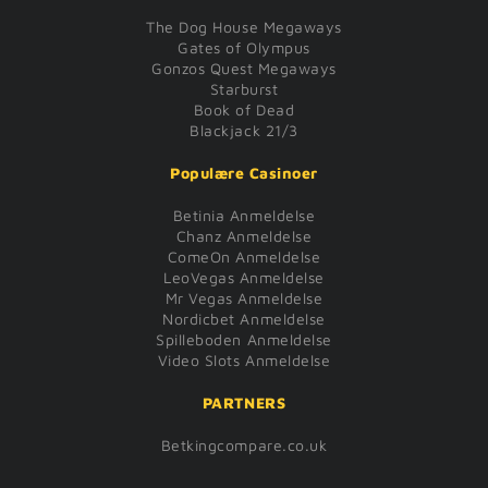
The Dog House Megaways
Gates of Olympus
Gonzos Quest Megaways
Starburst
Book of Dead
Blackjack 21/3
Populære Casinoer
Betinia Anmeldelse
Chanz Anmeldelse
ComeOn Anmeldelse
LeoVegas Anmeldelse
Mr Vegas Anmeldelse
Nordicbet Anmeldelse
Spilleboden Anmeldelse
Video Slots Anmeldelse
PARTNERS
Betkingcompare.co.uk