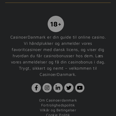
CasinoerDanmark er din guide til online casino.
Vi håndplukker og anmelder vores
favoritcasinoer med dansk licens, og viser dig
hvordan du får casinobonusser hos dem. Læs
vores anmeldelser og få din casinobonus i dag.
Trygt, sikkert og nemt – velkommen til
CasinoerDanmark.
Om Casinoerdanmark
Fortrolighedspolitik
Vilkår og Betingelser
Cookie Politik