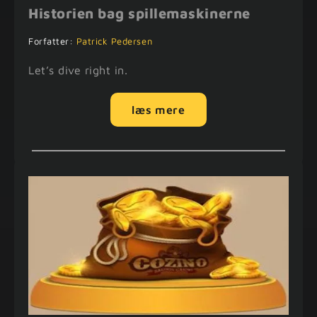
Historien bag spillemaskinerne
Forfatter:
Patrick Pedersen
Let’s dive right in.
læs mere