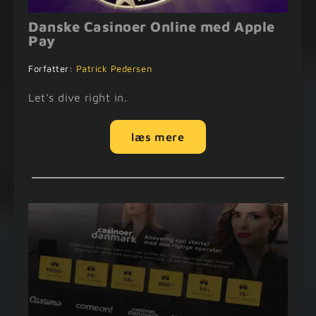
Danske Casinoer Online med Apple
Pay
Forfatter:
Patrick Pedersen
Let’s dive right in.
læs mere