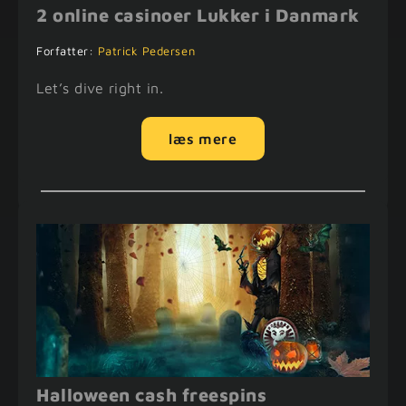
2 online casinoer Lukker i Danmark
Forfatter:
Patrick Pedersen
Let’s dive right in.
læs mere
Halloween cash freespins