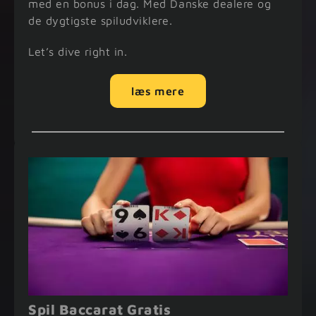
med en bonus i dag. Med Danske dealere og
de dygtigste spiludviklere.
Let’s dive right in.
læs mere
Spil Baccarat Gratis