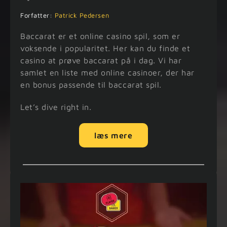
Forfatter:
Patrick Pedersen
Baccarat er et online casino spil, som er
voksende i popularitet. Her kan du finde et
casino at prøve baccarat på i dag. Vi har
samlet en liste med online casinoer, der har
en bonus passende til baccarat spil.
Let’s dive right in.
læs mere