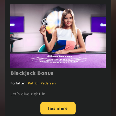
Blackjack Bonus
Forfatter:
Patrick Pedersen
Let’s dive right in.
læs mere